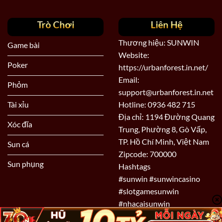
Trò Chơi
Liên Hệ
Thương hiệu: SUNWIN
Game bài
Website:
Poker
https://urbanforest.in.net/
Email:
Phỏm
support@urbanforest.in.net
Tài xỉu
Hotline: 0936 482 715
Địa chỉ: 1194 Đường Quang
Xóc đĩa
Trung, Phường 8, Gò Vấp,
TP. Hồ Chí Minh, Việt Nam
Sun cá
Zipcode: 700000
Sun phụng
Hashtags
#sunwin #sunwincasino
#slotgamesunwin
#nhacaisunwin
#dangkysunwin