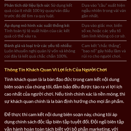
Phân tích dữ liệu lịch sử:
Sử dụng kết
Dựa vào “cầu” xuất hiện
quả của ít nhất 100 kỳ quay/ván đấu
ngẫu nhiên trong vài ván
trước đó để tìm ra quy luật.
gần nhất.
Áp dụng mô hình xác suất thống kê:
Dựa vào giấc mơ, biển
Tính toán tỷ lệ xuất hiện của các kết
số xe, hoặc các yếu tố
quả có thể xảy ra.
tâm linh không có cơ sở.
Đánh giá và loại trừ các yếu tố nhiễu:
Cam kết “chắc thắng”,
Luôn khuyến nghị quản lý vốn và không
“bao nổ” gây hiểu lầm và
coi đây là kết quả chắc chắn 100%.
rủi ro cho người chơi.
Thông Tin Khách Quan Vì Lợi Ích Của Người Chơi
Tính khách quan là la bàn đạo đức trong cam kết nội dung
biên soạn của chúng tôi, đảm bảo đều được tạo ra vì lợi ích
cao nhất của người chơi. Nếu tính chính xác là nền móng, thì
sự khách quan chính là la bàn định hướng cho mọi ấn phẩm.
Để thực thi cam kết nội dung biên soạn này, chúng tôi áp
dụng chính sách độc lập biên tập tuyệt đối. Đội ngũ biên tập
vận hành hoàn toàn tách biệt với bộ phận marketing, với