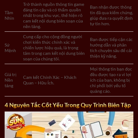
Trở thành nguồn thông tin game
Bạn nhận được thông
đáng tin cậy và có thẩm quyền
Tầm
tin đã qua kiểm chứng,
nhất trong khu vực, thể hiện rõ
Nhìn
giúp đưa ra quyết định
cam kết nội dung biên soạn của
tự tin hơn.
nền tảng.
Cung cấp cho cộng đồng người
Bạn được tiếp cận các
chơi kiến thức chính xác và
Sứ
hướng dẫn và phân
chiến lược hiệu quả, là trọng
Mệnh
tích chuyên sâu để cải
tâm trong cam kết nội dung biên
thiện kỹ năng.
soạn của chúng tôi.
Mọi thông tin bạn đọc
Giá trị
đều được tạo ra vì lợi
Cam kết Chính Xác – Khách
Nền
ích của bạn, không bị
Quan – Hữu Ích.
tảng
chi phối bởi yếu tố
quảng cáo.
4 Nguyên Tắc Cốt Yếu Trong Quy Trình Biên Tập