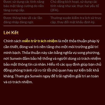
Được sử dụng các tính năng
Chủ động kích hoạt, sử dụng các
bảo mật tăng cường do nền
tính năng như xác thực hai yếu tố
tảng cung cấp.
(2FA).
Được thông báo về các lần
Thường xuyên kiểm tra lịch sử truy
đăng nhập đáng ngờ.
cập, thay đổi mật khẩu định kỳ.
Lời Kết
Chính sách
miễn trừ trách nhiệm
là một thỏa thuận pháp lý
cần thiết, đóng vai trò nền tảng cho một môi trường giải trí
minh bạch. Thỏa thuận này cân bằng nghĩa vụ song phương,
nơi Sunwin đảm bảo hệ thống và người dùng có trách nhiệm
bảo mật thông tin cá nhân. Hiểu rõ các quy định giúp bạn chủ
động phòng tránh rủi ro từ lỗi chủ quan hay sự kiện bất khả
kháng. Tham gia Sunwin ngay để trải nghiệm giải trí an toàn
và có trách nhiệm.