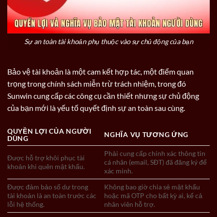
Sự an toàn tài khoản phụ thuộc vào sự chủ động của bạn
Bảo vệ tài khoản là một cam kết hợp tác, một điểm quan
trọng trong chính sách miễn trừ trách nhiệm, trong đó
Sunwin cung cấp các công cụ cần thiết nhưng sự chủ động
của bạn mới là yếu tố quyết định sự an toàn sau cùng.
QUYỀN LỢI CỦA NGƯỜI
NGHĨA VỤ TƯƠNG ỨNG
DÙNG
Phải cung cấp chính xác thông tin
Được hỗ trợ khôi phục tài
cá nhân (email, SĐT) đã đăng ký để
khoản khi quên mật khẩu.
xác minh.
Được đảm bảo số dư trong
Không bao giờ chia sẻ mật khẩu
tài khoản là an toàn trước các
hoặc mã OTP cho bất kỳ ai, kể cả
lỗi hệ thống.
nhân viên hỗ trợ.