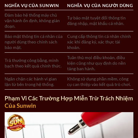
NGHĨA VỤ CỦA SUNWIN
NGHĨA VỤ CỦA NGƯỜI DÙNG
Đảm bảo hệ thống máy chủ
Tự bảo mật tuyệt đối thông tin
vận hành ổn định, không gián
đăng nhập, mật khẩu cá nhân.
đoạn.
Bảo mật thông tin cá nhân của
Cung cấp thông tin cá nhân chính
người dùng theo chính sách
xác khi đăng ký, xác thực tài
bảo mật.
khoản.
Tuân thủ mọi điều khoản, điều
Trả thưởng công bằng, minh
kiện cũng như quy định do nền
bạch theo kết quả chính thức.
tảng ban hành.
Ngăn chặn các hành vi gian
Không sử dụng phần mềm, công
lận từ bên trong hệ thống.
cụ can thiệp vào kết quả trò chơi.
Phạm Vi Các Trường Hợp Miễn Trừ Trách Nhiệm
Của Sunwin