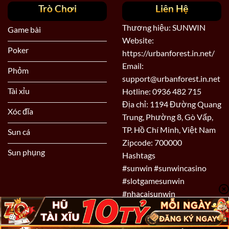
Trò Chơi
Liên Hệ
Thương hiệu: SUNWIN
Game bài
Website:
Poker
https://urbanforest.in.net/
Email:
Phỏm
support@urbanforest.in.net
Tài xỉu
Hotline: 0936 482 715
Địa chỉ: 1194 Đường Quang
Xóc đĩa
Trung, Phường 8, Gò Vấp,
TP. Hồ Chí Minh, Việt Nam
Sun cá
Zipcode: 700000
Sun phụng
Hashtags
#sunwin #sunwincasino
#slotgamesunwin
#nhacaisunwin
#dangkysunwin