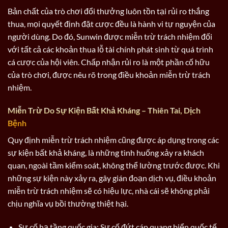
Bản chất của trò chơi đổi thưởng luôn tồn tại rủi ro thắng
thua, mọi quyết định đặt cược đều là hành vi tự nguyện của
người dùng. Do đó, Sunwin được miễn trừ trách nhiệm đối
với tất cả các khoản thua lỗ tài chính phát sinh từ quá trình
cá cược của hội viên. Chấp nhận rủi ro là một phần cố hữu
của trò chơi, được nêu rõ trong điều khoản miễn trừ trách
nhiệm.
Miễn Trừ Do Sự Kiện Bất Khả Kháng – Thiên Tai, Dịch
Bệnh
Quy định miễn trừ trách nhiệm cũng được áp dụng trong các
sự kiện bất khả kháng, là những tình huống xảy ra khách
quan, ngoài tầm kiểm soát, không thể lường trước được. Khi
những sự kiện này xảy ra, gây gián đoạn dịch vụ, điều khoản
miễn trừ trách nhiệm sẽ có hiệu lực, nhà cái sẽ không phải
chịu nghĩa vụ bồi thường thiệt hại.
Sự cố hạ tầng quốc gia: Sự cố đứt cáp quang biển quốc tế