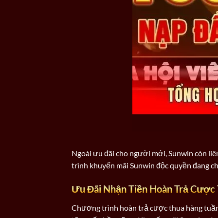
Ngoài ưu đãi cho người mới, Sunwin còn liê
trình khuyến mãi Sunwin độc quyền đang ch
Ưu Đãi Nhận Tiền Hoàn Trả Cược
Chương trình hoàn trả cược thua hàng tuần l