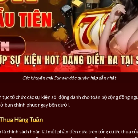
Các khuyến mãi Sunwin độc quyền hấp dẫn nhất
n tục tổ chức các sự kiện sôi động dành cho toàn bộ cộng đồng n
ờ bạn chinh phục ngay bên dưới.
 Thua Hàng Tuần
à chính sách hoàn lại một phần tiền dựa trên tổng cược thua của 