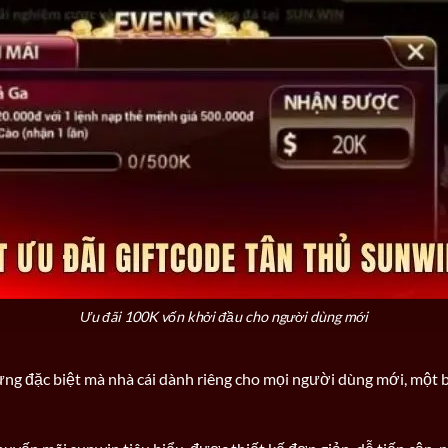
Ưu đãi 100K vốn khởi đầu cho người dùng mới
ng đặc biệt mà nhà cái dành riêng cho mọi người dùng mới, một