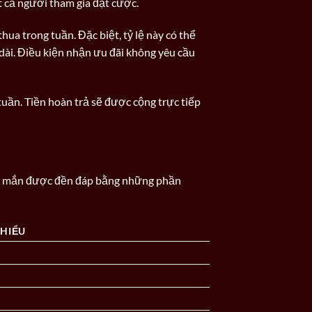
 cả người tham gia đặt cược.
ua trong tuần. Đặc biệt, tỷ lệ này có thể
dài. Điều kiện nhận ưu đãi không yêu cầu
uần. Tiền hoàn trả sẽ được cộng trực tiếp
may mắn được đền đáp bằng những phần
THIỂU