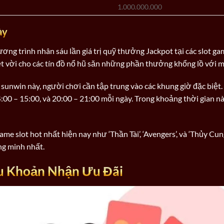
1.000.000.000
ày
ơng trình nhân sáu lần giá trị quỹ thưởng Jackpot tại các slot g
yệt vời cho các tín đồ nổ hũ săn những phần thưởng khổng lồ với 
 sunwin này, người chơi cần tập trung vào các khung giờ đặc biệt
4:00 – 15:00, và 20:00 – 21:00 mỗi ngày. Trong khoảng thời gian n
e slot hot nhất hiện nay như ‘Thần Tài’, ‘Avengers’, và ‘Thủy Cung
ng minh nhất.
u Khoản Nhận Ưu Đãi