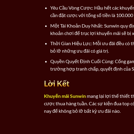
Yêu Cầu Vòng Cược: Hầu hết các khuyến 
cần đặt cược với tổng số tiền là 100.000
Một Tài Khoản Duy Nhất: Sunwin quy định
khoản chơi để trục lợi khuyến mãi sẽ bị x
Thời Gian Hiệu Lực: Mỗi ưu đãi đều có th
bỏ lỡ những ưu đãi có giá trị.
Quyền Quyết Định Cuối Cùng: Cổng game 
trường hợp tranh chấp, quyết định của S
Lời Kết
Khuyến mãi Sunwin
mang lại lợi thế thiết
cược thua hàng tuần. Các sự kiện đua top c
nay để không bỏ lỡ bất kỳ ưu đãi nào.