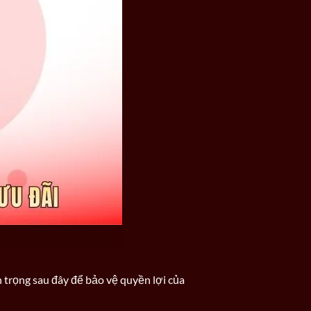
 trọng sau đây để bảo vệ quyền lợi của