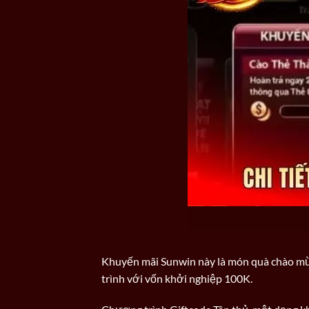
Khuyến mãi Sunwin này là món quà chào mừ
trình với vốn khởi nghiệp 100K.