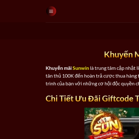
Bỏ
qua
nội
dung
Khuyến M
Khuyến mãi
Sunwin
là trung tâm cập nhật l
tân thủ 100K đến hoàn trả cược thua hàng t
trình của bạn với những cơ hội độc quyền ch
Chi Tiết Ưu Đãi Giftcode