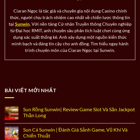
Ciaran Ngọc là tác giả và chuyên gia nội dung Casino chính
thức, người chịu trách nhiệm cao nhất về chiến lược thông tin
tại
Sunwin
. Với nền tảng Cử nhân Truyền thông Chuyên nghiệp
từ Đại học RMIT, anh chuyên sâu phân tích luật chơi cùng ứng
dụng xác suất thống kê. Anh xây dựng một nguồn kiến thức
minh bạch và đáng tin cậy cho anh đồng. Tìm hiểu ngay hành
trình chuyên môn của Ciaran Ngọc tại Sunwin.
BÀI VIẾT MỚI NHẤT
Sun Rồng Sunwin| Review Game Slot Và Săn Jackpot
Thần Long
Sun Cá Sunwin | Đánh Giá Sảnh Game, Vũ Khí Và
Chiến Thuật