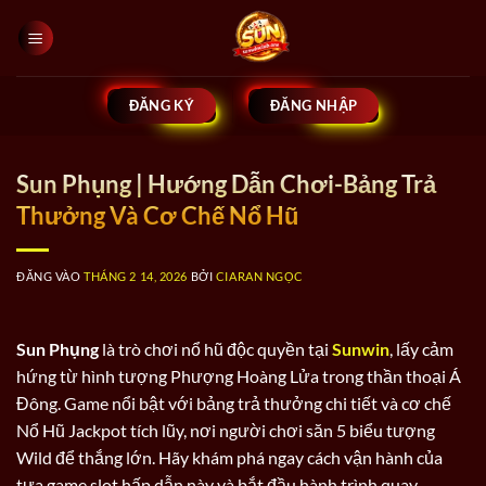
Bỏ
qua
nội
dung
ĐĂNG KÝ
ĐĂNG NHẬP
Sun Phụng | Hướng Dẫn Chơi-Bảng Trả
Thưởng Và Cơ Chế Nổ Hũ
ĐĂNG VÀO
THÁNG 2 14, 2026
BỞI
CIARAN NGỌC
Sun Phụng
là trò chơi nổ hũ độc quyền tại
Sunwin
, lấy cảm
hứng từ hình tượng Phượng Hoàng Lửa trong thần thoại Á
Đông. Game nổi bật với bảng trả thưởng chi tiết và cơ chế
Nổ Hũ Jackpot tích lũy, nơi người chơi săn 5 biểu tượng
Wild để thắng lớn. Hãy khám phá ngay cách vận hành của
tựa game slot hấp dẫn này và bắt đầu hành trình quay