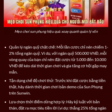
Mẹo chơi sun phụng hiệu quả xoay quanh quản lý vốn
Quản lý ngân quỹ chặt chẽ: Mỗi lần cược chỉ nên chiếm 1-
2% tổng ngân quỹ. Ví dụ, với ngân quỹ 500.000 VNĐ, mỗi
vòng quay của bạn chỉ nên đặt cược từ 5.000 đến 10.000
VNĐ để kéo dài thời gian chơi và gia tăng cơ hội gặp may
mắn.
Tận dụng chế độ chơi thử: Trước khi đặt cược bằng tiền
thật, hãy dành thời gian chơi bản demo của Sun Phụng
trên Sunwin.
Lựa chọn thời điểm dừng hợp lý: Hãy kỷ luật với bản
thân, đặt ra mục tiêu tiền lời (ví dụ: thắng 25% tổng ngân