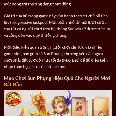
một dòng trả thưởng đang hoạt động.
Giá trị của hũ trong game này vận hành theo cơ chế hũ tích
lũy (progressive jackpot). Một phần nhỏ từ mỗi lượt cược
của tất cả người chơi trên hệ thống Sunwin sẽ được trích ra
và cộng dồn vào quỹ thưởng chung.
Một điều kiện quan trọng người chơi cần lưu ý là nhiều
game slot, bao gồm cả Sun Phụng, thường yêu cầu người
chơi phải đặt cược ở mức tối đa (Max Bet) để đủ điều kiện
nhận toàn bộ giá trị của hũ Jackpot.
Mẹo Chơi Sun Phụng Hiệu Quả Cho Người Mới
Bắt Đầu