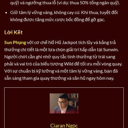
quỹ) và ngưỡng thua lỗ (ví dụ: thua 50% tổng ngân quỹ).
Giữ tâm lý vững vàng, không cay cú: Khi thua, tuyệt đối
không được tăng mức cược bốc đồng để gỡ gạc.
Lời Kết
Sun Phụng
với cơ chế Nổ Hũ Jackpot tích lũy và bảng trả
thưởng chi tiết là một lựa chọn giải trí hấp dẫn tại Sunwin.
Người chơi cần ghi nhớ quy tắc tính thưởng từ trái sang
phải và vai trò của biểu tượng Wild để tối ưu mỗi vòng quay.
Với sự chuẩn bị kỹ lưỡng và một tâm lý vững vàng, bạn đã
sẵn sàng tham gia quay thưởng và săn hũ ngay hôm nay.
Ciaran Ngọc